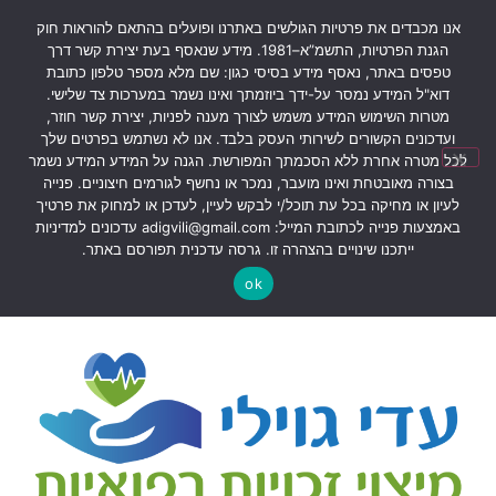
אנו מכבדים את פרטיות הגולשים באתרנו ופועלים בהתאם להוראות חוק
הגנת הפרטיות, התשמ”א–1981. מידע שנאסף בעת יצירת קשר דרך
טפסים באתר, נאסף מידע בסיסי כגון: שם מלא מספר טלפון כתובת
דוא"ל המידע נמסר על-ידך ביוזמתך ואינו נשמר במערכות צד שלישי.
מטרות השימוש המידע משמש לצורך מענה לפניות, יצירת קשר חוזר,
ועדכונים הקשורים לשירותי העסק בלבד. אנו לא נשתמש בפרטים שלך
לכל מטרה אחרת ללא הסכמתך המפורשת. הגנה על המידע המידע נשמר
בצורה מאובטחת ואינו מועבר, נמכר או נחשף לגורמים חיצוניים. פנייה
מיצוי זכויות רפאיות
לעיון או מחיקה בכל עת תוכל/י לבקש לעיין, לעדכן או למחוק את פרטיך
באמצעות פנייה לכתובת המייל: adigvili@gmail.com עדכונים למדיניות
ייתכנו שינויים בהצהרה זו. גרסה עדכנית תפורסם באתר.
מחבר:
מונה אריאל
ok